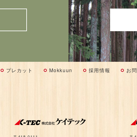
プレカット
Mokkuun
採用情報
お
〒418-0111
〒4